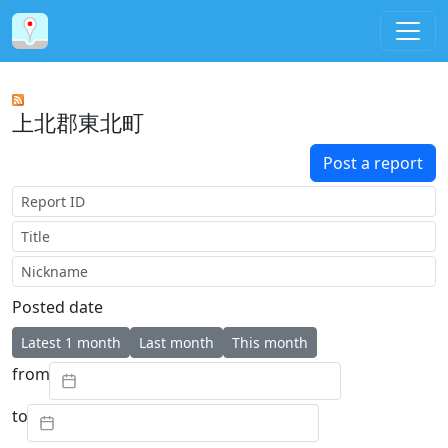
上北郡東北町
Post a report
Report ID
Title
Nickname
Posted date
Latest 1 month
Last month
This month
from
to