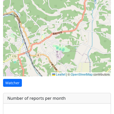
Leaflet
|
©
OpenStreetMap
contributors
Watcher
Number of reports per month