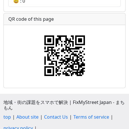
😀 : 0
QR code of this page
地域・街の課題をスマホで解決 | FixMyStreet Japan - まち
もん
top
About site
Contact Us
Terms of service
privacy policy