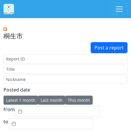
桐生市
Post a report
Report ID
Title
Nickname
Posted date
Latest 1 month
Last month
This month
from
to