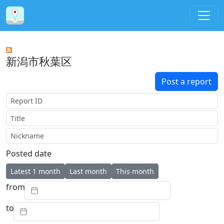
新潟市秋葉区
Post a report
Report ID
Title
Nickname
Posted date
Latest 1 month
Last month
This month
from
to