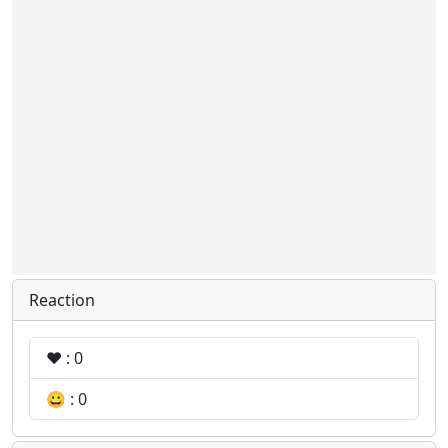
Reaction
❤️ : 0
😀 : 0