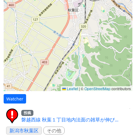
Leaflet
|
©
OpenStreetMap
contributors
Watcher
投稿
磐越西線 秋葉１丁目地内法面の雑草が伸び...
新潟市秋葉区
その他