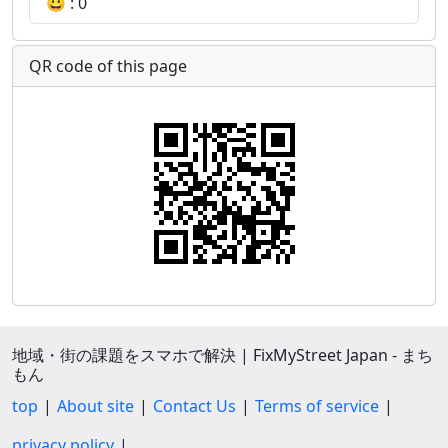
😀 : 0
QR code of this page
地域・街の課題をスマホで解決 | FixMyStreet Japan - まち
もん
top
About site
Contact Us
Terms of service
privacy policy