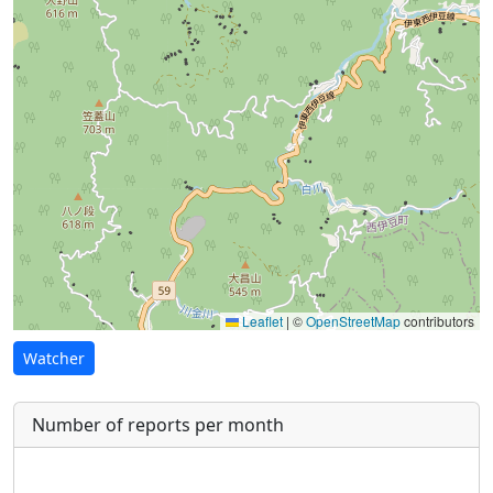
Leaflet
|
©
OpenStreetMap
contributors
Watcher
Number of reports per month