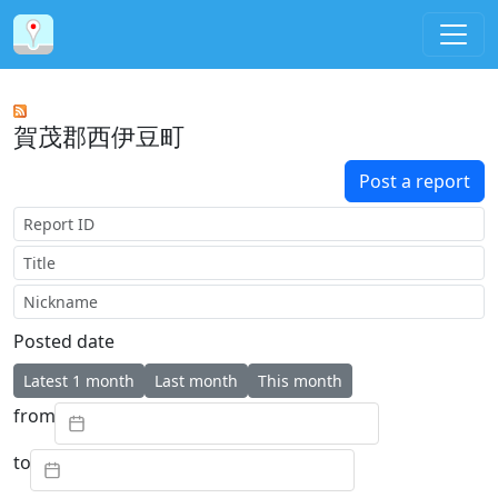
賀茂郡西伊豆町
Post a report
Report ID
Title
Nickname
Posted date
Latest 1 month
Last month
This month
from
to