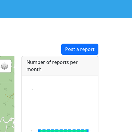
Post a report
Number of reports per
month
2
0