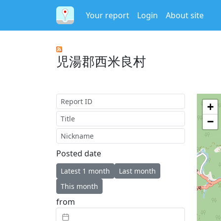
Your report
Login
About site
児湯郡西米良村
Report ID
+
Title
−
Nickname
Posted date
Latest 1 month
Last month
This month
from