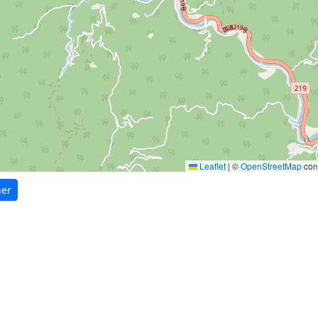
Leaflet
|
©
OpenStreetMap
cont
er