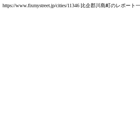
https://www.fixmystreet.jp/cities/11346
比企郡川島町のレポート