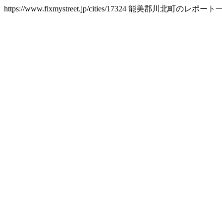
https://www.fixmystreet.jp/cities/17324
能美郡川北町のレポート