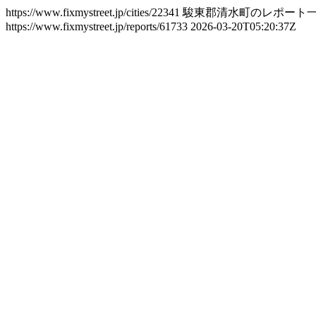
https://www.fixmystreet.jp/cities/22341
駿東郡清水町のレポート
https://www.fixmystreet.jp/reports/61733
2026-03-20T05:20:37Z