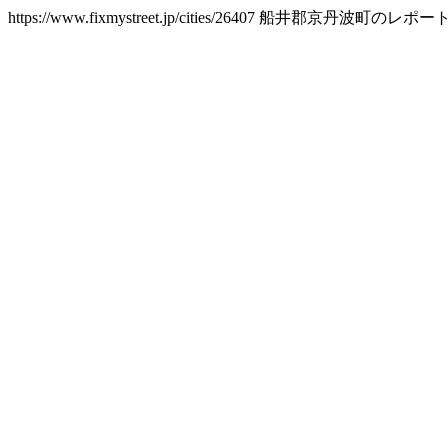
https://www.fixmystreet.jp/cities/26407
船井郡京丹波町のレポー