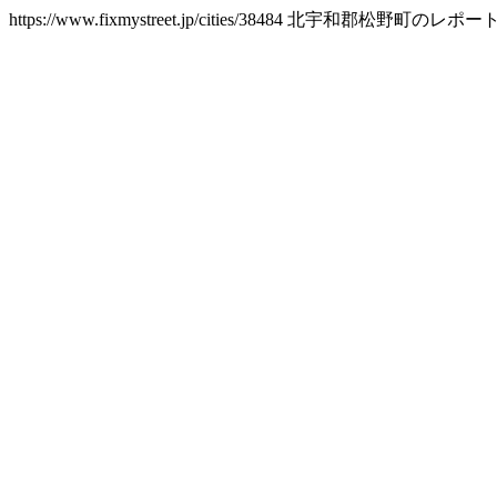
https://www.fixmystreet.jp/cities/38484
北宇和郡松野町のレポー