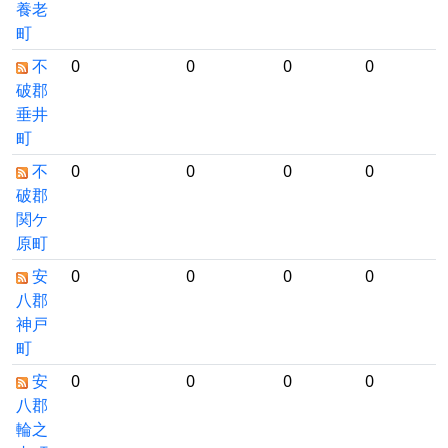
養老
町
不
0
0
0
0
破郡
垂井
町
不
0
0
0
0
破郡
関ケ
原町
安
0
0
0
0
八郡
神戸
町
安
0
0
0
0
八郡
輪之