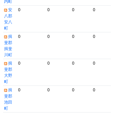
内町
安
0
0
0
0
八郡
安八
町
揖
0
0
0
0
斐郡
揖斐
川町
揖
0
0
0
0
斐郡
大野
町
揖
0
0
0
0
斐郡
池田
町