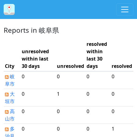
Reports in 岐阜県
resolved
unresolved
within
within last
last 30
City
30 days
unresolved
days
resolved
岐
0
0
0
0
阜市
大
0
1
0
0
垣市
高
0
0
0
0
山市
多
0
0
0
1
治見