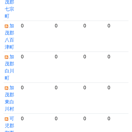
茂郡
七宗
町
加
0
0
0
0
茂郡
八百
津町
加
0
0
0
0
茂郡
白川
町
加
0
0
0
0
茂郡
東白
川村
可
0
0
0
0
児郡