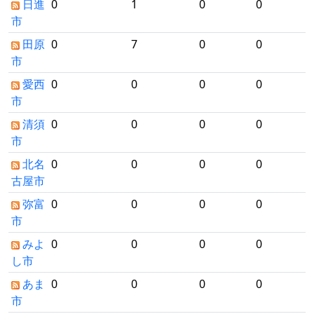
日進
0
1
0
0
市
田原
0
7
0
0
市
愛西
0
0
0
0
市
清須
0
0
0
0
市
北名
0
0
0
0
古屋市
弥富
0
0
0
0
市
みよ
0
0
0
0
し市
あま
0
0
0
0
市