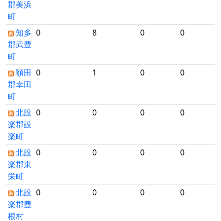
郡美浜
町
知多
0
8
0
0
郡武豊
町
額田
0
1
0
0
郡幸田
町
北設
0
0
0
0
楽郡設
楽町
北設
0
0
0
0
楽郡東
栄町
北設
0
0
0
0
楽郡豊
根村