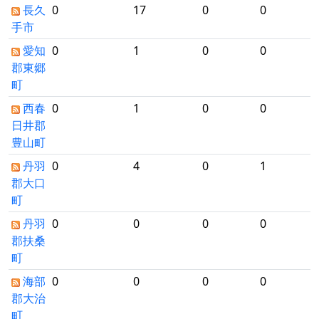
長久
0
17
0
0
手市
愛知
0
1
0
0
郡東郷
町
西春
0
1
0
0
日井郡
豊山町
丹羽
0
4
0
1
郡大口
町
丹羽
0
0
0
0
郡扶桑
町
海部
0
0
0
0
郡大治
町