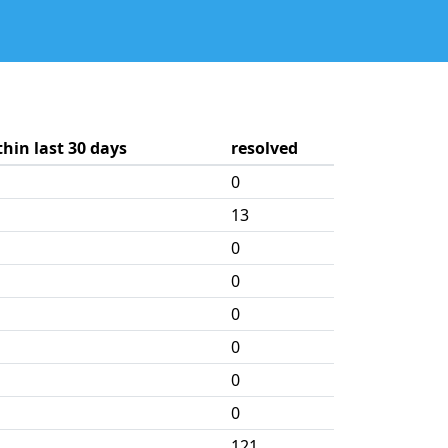
thin last 30 days
resolved
0
13
0
0
0
0
0
0
121