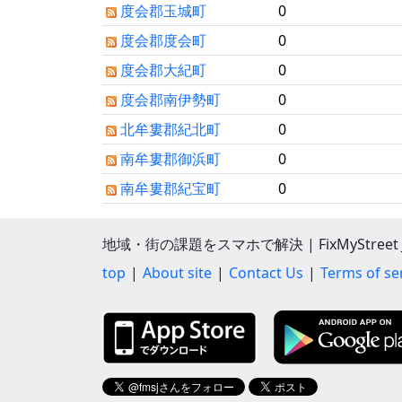
度会郡玉城町
0
度会郡度会町
0
度会郡大紀町
0
度会郡南伊勢町
0
北牟婁郡紀北町
0
南牟婁郡御浜町
0
南牟婁郡紀宝町
0
地域・街の課題をスマホで解決 | FixMyStreet J
top
About site
Contact Us
Terms of se