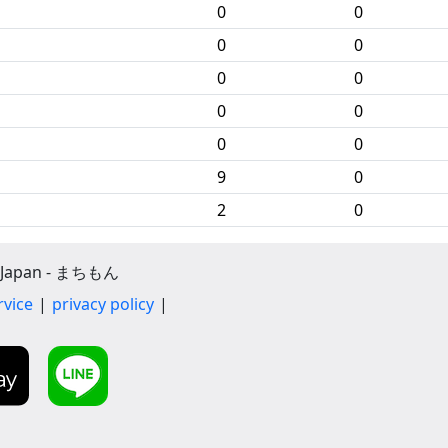
0
0
0
0
0
0
0
0
0
0
9
0
2
0
apan - まちもん
rvice
privacy policy