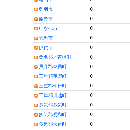
鳥羽市
0
熊野市
0
いなべ市
0
志摩市
0
伊賀市
0
桑名郡木曽岬町
0
員弁郡東員町
0
三重郡菰野町
0
三重郡朝日町
0
三重郡川越町
0
多気郡多気町
0
多気郡明和町
0
多気郡大台町
0