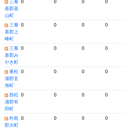
三養
0
0
0
0
基郡基
山町
三養
0
0
0
0
基郡上
峰町
三養
0
0
0
0
基郡み
やき町
東松
0
0
0
0
浦郡玄
海町
西松
0
0
0
0
浦郡有
田町
杵島
0
0
0
0
郡大町