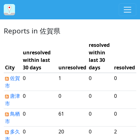
Reports in 佐賀県
resolved
unresolved
within
within last
last 30
City
30 days
unresolved
days
resolved
佐賀
0
1
0
0
市
唐津
0
0
0
0
市
鳥栖
0
61
0
0
市
多久
0
20
0
2
市