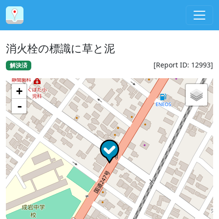
消火栓の標識に草と泥
[Report ID: 12993]
解決済
+
-