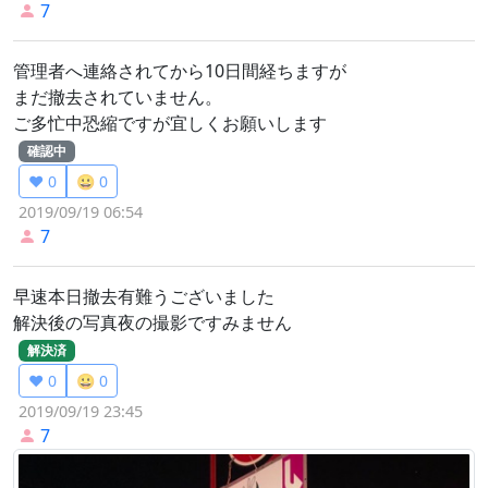
7
管理者へ連絡されてから10日間経ちますが
まだ撤去されていません。
ご多忙中恐縮ですが宜しくお願いします
確認中
❤️ 0
😀 0
2019/09/19 06:54
7
早速本日撤去有難うございました
解決後の写真夜の撮影ですみません
解決済
❤️ 0
😀 0
2019/09/19 23:45
7