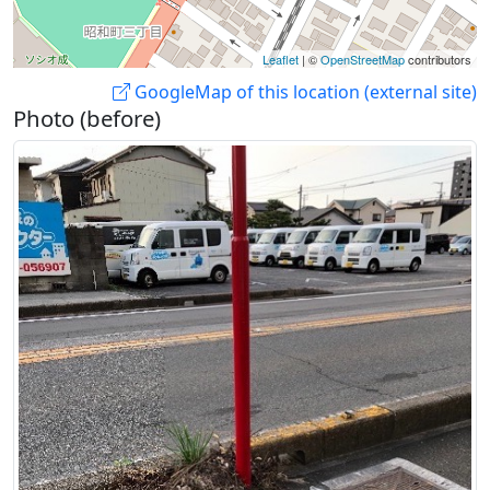
Leaflet
| ©
OpenStreetMap
contributors
GoogleMap of this location (external site)
Photo (before)