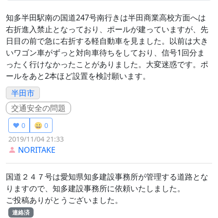
知多半田駅南の国道247号南行きは半田商業高校方面へは
右折進入禁止となっており、ポールが建っていますが、先
日目の前で急に右折する軽自動車を見ました。以前は大き
いワゴン車がずっと対向車待ちをしており、信号1回分ま
ったく行けなかったことがありました。大変迷惑です。ポ
ールをあと2本ほど設置を検討願います。
半田市
交通安全の問題
❤️ 0
😀 0
2019/11/04 21:33
NORITAKE
国道２４７号は愛知県知多建設事務所が管理する道路とな
りますので、知多建設事務所に依頼いたしました。
ご投稿ありがとうございました。
連絡済