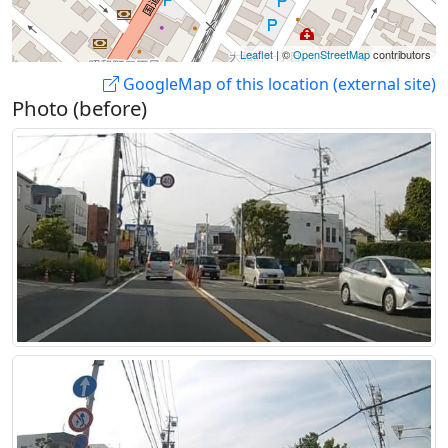
Leaflet
| ©
OpenStreetMap
contributors
GoogleMap of this location (external site)
Photo (before)