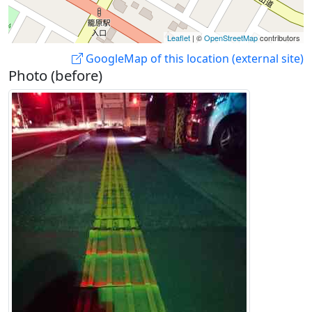
Leaflet
| ©
OpenStreetMap
contributors
GoogleMap of this location (external site)
Photo (before)