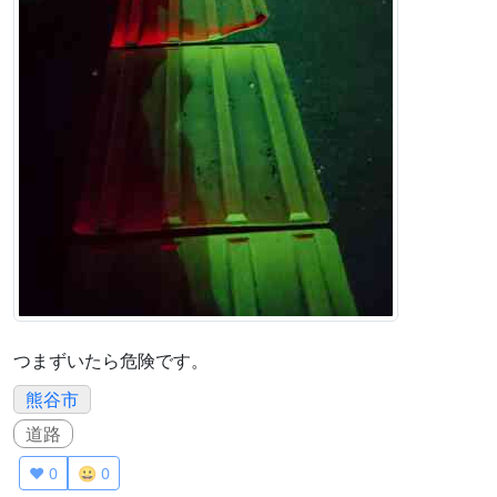
つまずいたら危険です。
熊谷市
道路
❤️ 0
😀 0