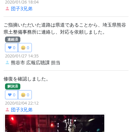
2020/01/26 18:04
団子3兄弟
ご指摘いただいた道路は県道であることから、埼玉県熊谷
県土整備事務所に連絡し、対応を依頼しました。
連絡済
❤️ 0
😀 0
2020/01/27 14:35
熊谷市 広報広聴課
担当
修復を確認しました。
解決済
❤️ 0
😀 0
2020/02/04 22:12
団子3兄弟