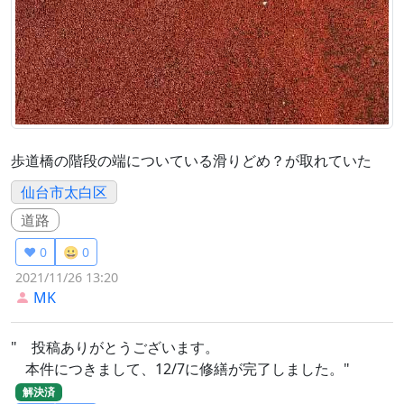
歩道橋の階段の端についている滑りどめ？が取れていた
仙台市太白区
道路
❤️ 0
😀 0
2021/11/26 13:20
MK
" 投稿ありがとうございます。
本件につきまして、12/7に修繕が完了しました。"
解決済