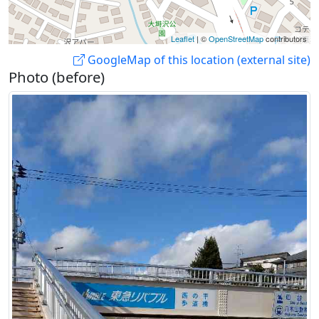
Leaflet
| ©
OpenStreetMap
contributors
GoogleMap of this location (external site)
Photo (before)