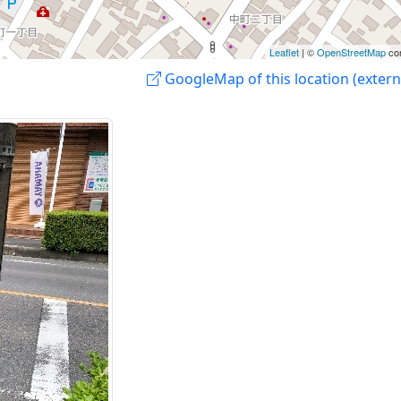
Leaflet
| ©
OpenStreetMap
con
GoogleMap of this location (externa