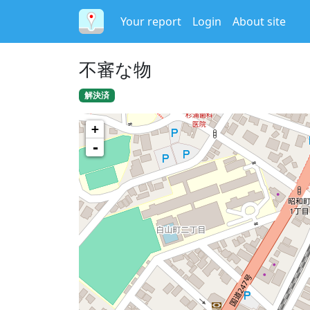
Your report
Login
About site
不審な物
解決済
+
-