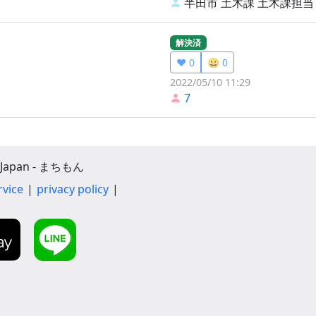
半田市 土木課
土木課担当
解決済
❤️ 0
😀 0
2022/05/10 11:29
7
apan - まちもん
rvice
privacy policy