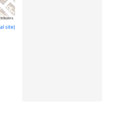
tributors
l site)