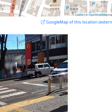
Leaflet
| ©
OpenStreetMap
con
GoogleMap of this location (externa