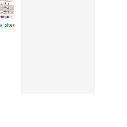
tributors
l site)