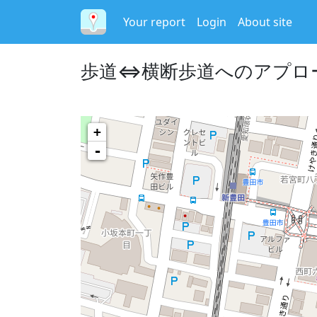
Your report
Login
About site
歩道⇔横断歩道へのアプロ
+
-