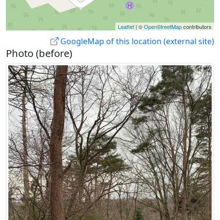
Leaflet
| ©
OpenStreetMap
contributors
GoogleMap of this location (external site)
Photo (before)