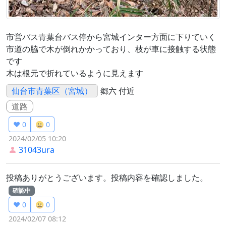
市営バス青葉台バス停から宮城インター方面に下りていく
市道の脇で木が倒れかかっており、枝が車に接触する状態
です
木は根元で折れているように見えます
仙台市青葉区（宮城）
郷六 付近
道路
❤️ 0
😀 0
2024/02/05 10:20
31043ura
投稿ありがとうございます。投稿内容を確認しました。
確認中
❤️ 0
😀 0
2024/02/07 08:12