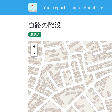
Your report
Login
About site
道路の陥没
解決済
+
-