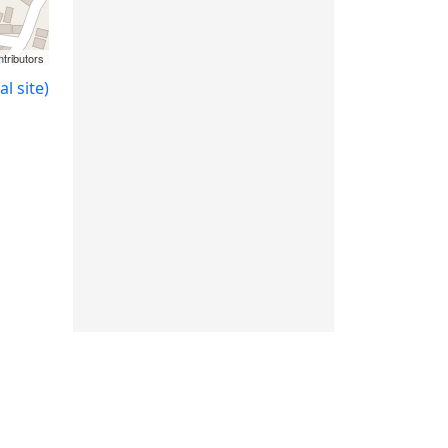
tributors
l site)