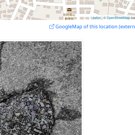
Leaflet
| ©
OpenStreetMap
con
GoogleMap of this location (externa