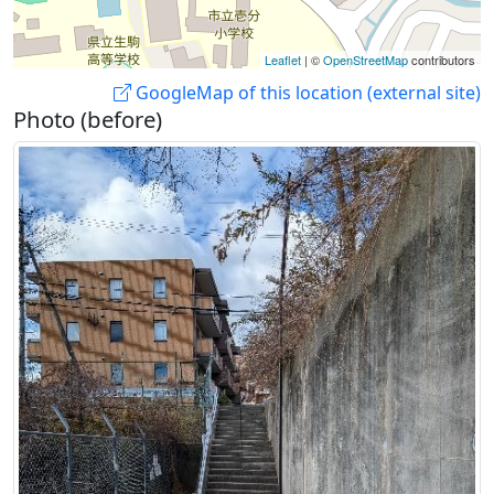
Leaflet
| ©
OpenStreetMap
contributors
GoogleMap of this location (external site)
Photo (before)