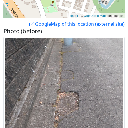
Leaflet
| ©
OpenStreetMap
contributors
GoogleMap of this location (external site)
Photo (before)