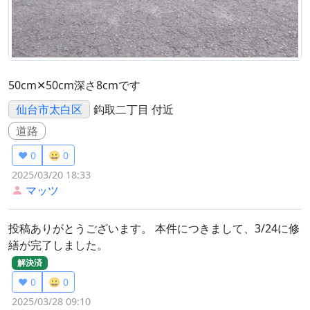
50cm✕50cm深さ8cmです
仙台市太白区
鈎取二丁目 付近
道路
❤️ 0
😀 0
2025/03/20 18:33
マッツ
投稿ありがとうございます。 本件につきまして、3/24に修
繕が完了しました。
解決済
❤️ 0
😀 0
2025/03/28 09:10