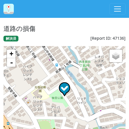
道路の損傷
[Report ID: 47136]
解決済
+
-