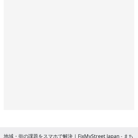
地域・街の課題をスマホで解決 | FixMyStreet Japan - まち