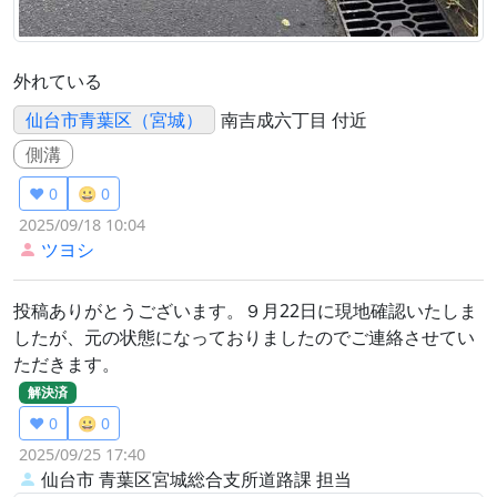
外れている
仙台市青葉区（宮城）
南吉成六丁目 付近
側溝
❤️ 0
😀 0
2025/09/18 10:04
ツヨシ
投稿ありがとうございます。９月22日に現地確認いたしま
したが、元の状態になっておりましたのでご連絡させてい
ただきます。
解決済
❤️ 0
😀 0
2025/09/25 17:40
仙台市 青葉区宮城総合支所道路課
担当