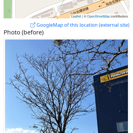
Leaflet
| ©
OpenStreetMap
contributors
GoogleMap of this location (external site)
Photo (before)