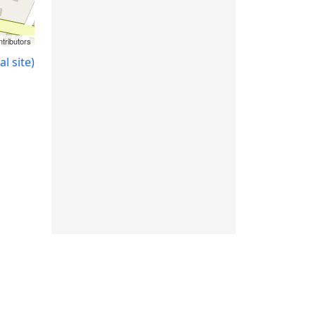
tributors
l site)