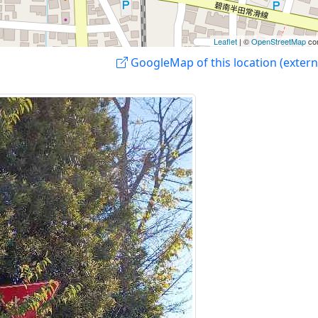
Leaflet
| ©
OpenStreetMap
con
GoogleMap of this location (externa