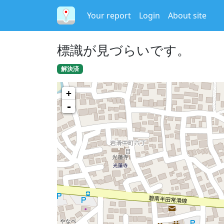
Your report
Login
About site
標識が見づらいです。
解決済
+
-