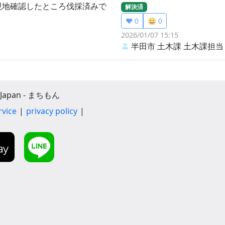
現地確認したところ伐採済みで
解決済
❤️ 0
😀 0
2026/01/07 15:15
半田市 土木課
土木課担当
apan - まちもん
rvice
privacy policy