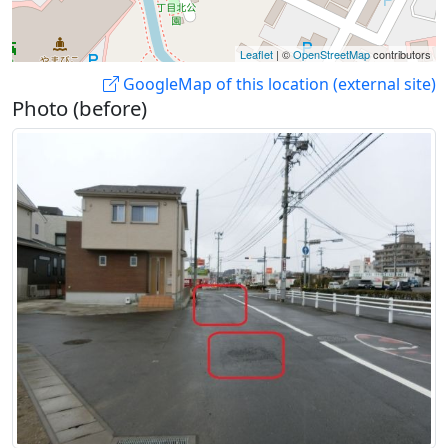
Leaflet
| ©
OpenStreetMap
contributors
GoogleMap of this location (external site)
Photo (before)