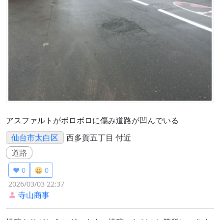
アスファルトがボロボロに傷み道路が凹んでいる
仙台市太白区
西多賀五丁目 付近
道路
❤️ 0
😀 0
2026/03/03 22:37
寺山商事