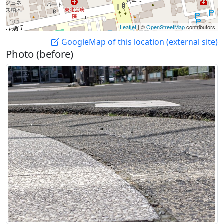
Leaflet
| ©
OpenStreetMap
contributors
GoogleMap of this location (external site)
Photo (before)