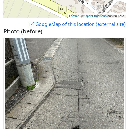
Leaflet
| ©
OpenStreetMap
contributors
GoogleMap of this location (external site)
Photo (before)