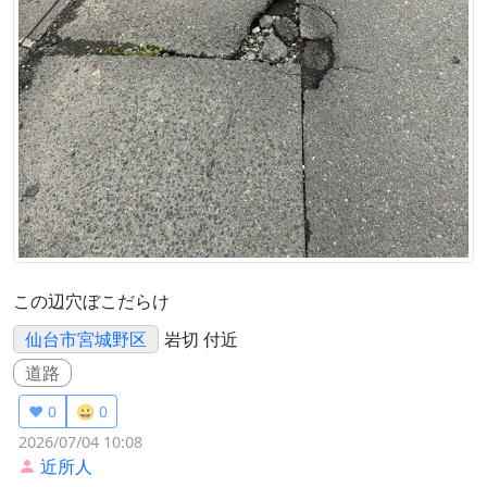
この辺穴ぼこだらけ
仙台市宮城野区
岩切 付近
道路
❤️ 0
😀 0
2026/07/04 10:08
近所人