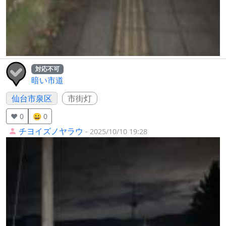
対応不可
暗い市道
仙台市泉区
市街灯
❤️ 0
😀 0
チヨイズノヤラウ
- 2025/10/10 19:28