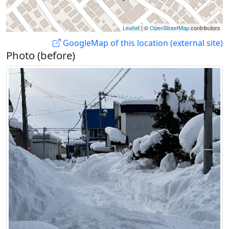
Leaflet
| ©
OpenStreetMap
contributors
GoogleMap of this location (external site)
Photo (before)