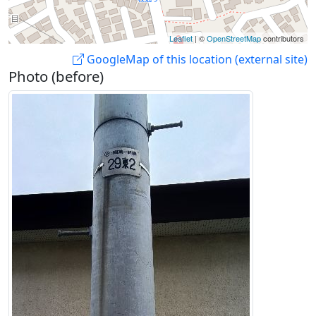
Leaflet
| ©
OpenStreetMap
contributors
GoogleMap of this location (external site)
Photo (before)