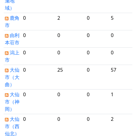
瀬地
域）
鹿角
0
2
0
5
市
由利
0
0
0
0
本荘市
潟上
0
0
0
0
市
大仙
0
25
0
57
市（大
曲）
大仙
0
0
0
1
市（神
岡）
大仙
0
0
0
2
市（西
仙北）