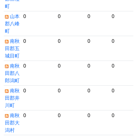
町
山本
0
0
0
0
郡八峰
町
南秋
0
0
0
0
田郡五
城目町
南秋
0
0
0
0
田郡八
郎潟町
南秋
0
0
0
0
田郡井
川町
南秋
0
0
0
0
田郡大
潟村