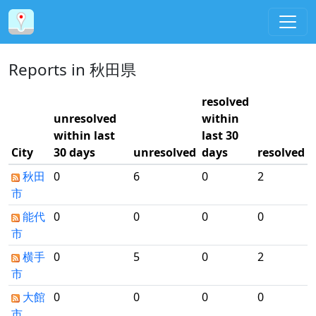
Reports in 秋田県
resolved
unresolved
within
within last
last 30
City
30 days
unresolved
days
resolved
秋田
0
6
0
2
市
能代
0
0
0
0
市
横手
0
5
0
2
市
大館
0
0
0
0
市