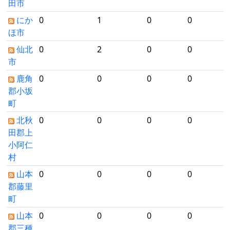
田市
にか
0
1
0
0
ほ市
仙北
0
2
0
0
市
鹿角
0
0
0
0
郡小坂
町
北秋
0
0
0
0
田郡上
小阿仁
村
山本
0
0
0
0
郡藤里
町
山本
0
0
0
0
郡三種