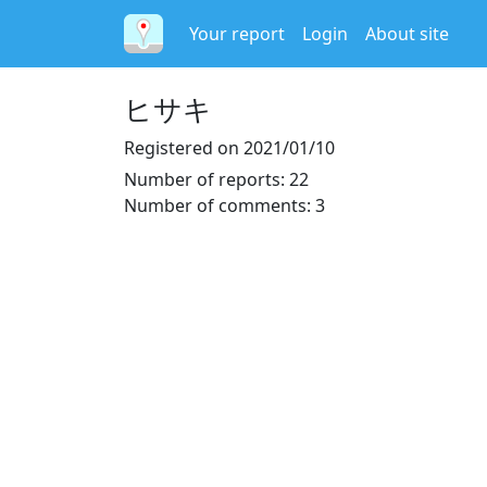
Your report
Login
About site
ヒサキ
Registered on
2021/01/10
Number of reports
:
22
Number of comments
:
3