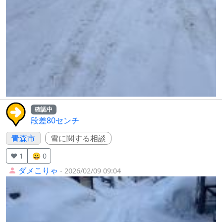
確認中
段差80センチ
青森市
雪に関する相談
❤️ 1
😀 0
ダメこりゃ
- 2026/02/09 09:04