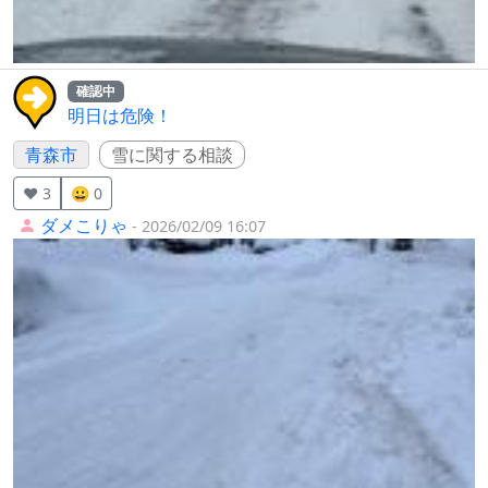
確認中
明日は危険！
青森市
雪に関する相談
❤️ 3
😀 0
ダメこりゃ
- 2026/02/09 16:07