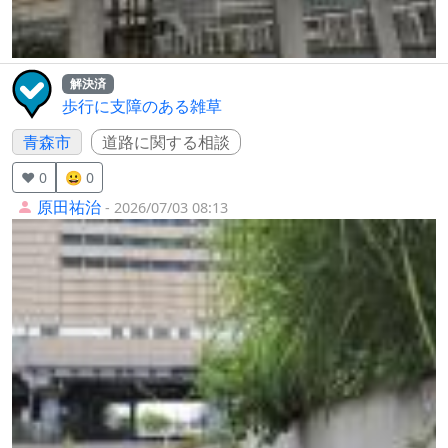
解決済
歩行に支障のある雑草
青森市
道路に関する相談
❤️ 0
😀 0
原田祐治
- 2026/07/03 08:13