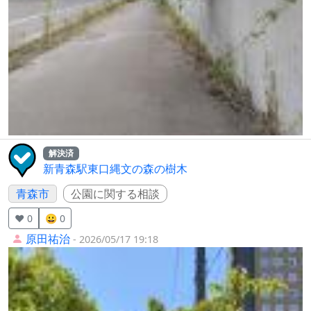
解決済
新青森駅東口縄文の森の樹木
青森市
公園に関する相談
❤️ 0
😀 0
原田祐治
- 2026/05/17 19:18