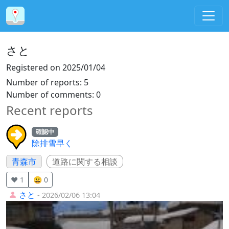
さと
Registered on
2025/01/04
Number of reports
:
5
Number of comments
:
0
Recent reports
確認中
除排雪早く
青森市
道路に関する相談
❤️ 1
😀 0
さと
- 2026/02/06 13:04