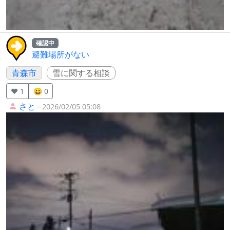
確認中
避難場所がない
青森市
雪に関する相談
❤️ 1
😀 0
さと
- 2026/02/05 05:08