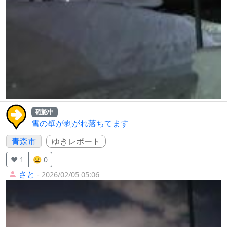
確認中
雪の壁が剥がれ落ちてます
青森市
ゆきレポート
❤️ 1
😀 0
さと
- 2026/02/05 05:06