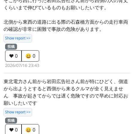
そこから西に行った岩田広告社さん前から西側の人の背丈
くらいまで伸びているものもお願いしたいです。
北側から東西の道路に出る際の石森橋方面からの走行車両
の確認が非常に困難で事故の危険があります。
Show report >>
投稿
❤️ 0
😀 0
2026/07/16 23:43
東北電力さん前から岩田広告社さん前が特にひどく、側道
から出ようとすると西側から来るクルマが全く見えませ
ん 事故が起きてからでは遅く危険ですので早めに対応お
願いしたいです
Show report >>
投稿
❤️ 0
😀 0