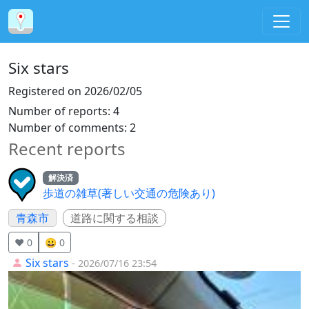
Six stars
Registered on
2026/02/05
Number of reports
:
4
Number of comments
:
2
Recent reports
解決済
歩道の雑草(著しい交通の危険あり)
青森市
道路に関する相談
❤️ 0
😀 0
Six stars
- 2026/07/16 23:54