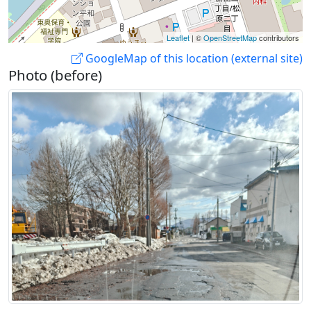
Leaflet
| ©
OpenStreetMap
contributors
GoogleMap of this location (external site)
Photo (before)